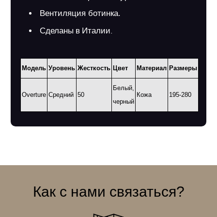
Вентиляция ботинка.
Сделаны в Италии.
Модель
Уровень
Жесткость
Цвет
Материал
Размеры
Белый,
Overture
Средний
50
Кожа
195-280
черный
Как с нами связаться?