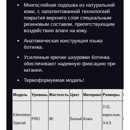
Многослойная подошва из натуральной
кожи, с запатентованной технологией
покрытия верхнего слоя специальным
резиновым составом, препятствующим
воздействию влаги на кожу.
Анатомическая конструкция языка
ботинка.
Усиленные крючки шнуровки ботинка
обеспечивают надежную фиксацию при
катании.
Термоформуемая модель!
Модель
Уровень
Жесткость
Цвет
Материал
Размеры
Пол
2-11,
Edmonton
взрослые,
PRO
90
Белый
Кожа
M, 
Special
3-4,5