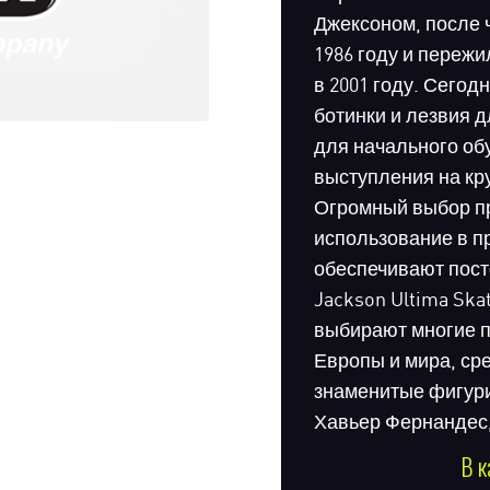
Джексоном, после 
1986 году и пережи
в 2001 году. Сего
ботинки и лезвия д
для начального об
выступления на к
Огромный выбор пр
использование в п
обеспечивают пост
Jackson Ultima Ska
выбирают многие п
Европы и мира, ср
знаменитые фигури
Хавьер Фернандес,
В к