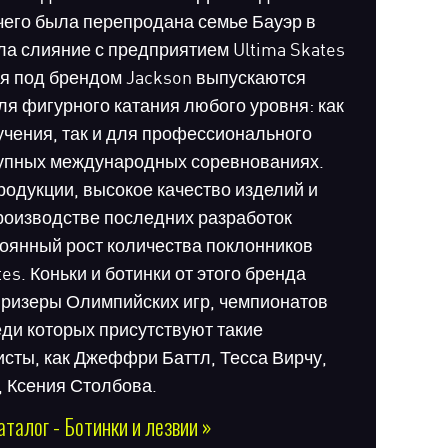
чего была перепродана семье Бауэр в
ла слияние с предприятием Ultima Skates
дня под брендом Jackson выпускаются
ля фигурного катания любого уровня: как
учения, так и для профессионального
рупных международных соревнованиях.
одукции, высокое качество изделий и
роизводстве последних разработок
оянный рост количества поклонников
tes. Коньки и ботинки от этого бренда
ризеры Олимпийских игр, чемпионатов
еди которых присутствуют такие
сты, как Джеффри Баттл, Тесса Вирчу,
 Ксения Столбова.
аталог - Ботинки и лезвии »